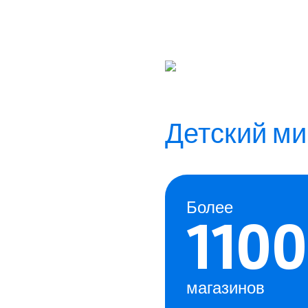
Раб
Детский ми
игр
Более
Мы ищем сотр
1100
в наши магаз
магазинов