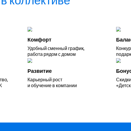
в коллективе
Комфорт
Бала
Удобный сменный график,
Конкур
работа рядом с домом
подарк
Развитие
Бону
тво,
Карьерный рост
Скидки
К
и обучение в компании
«Детск