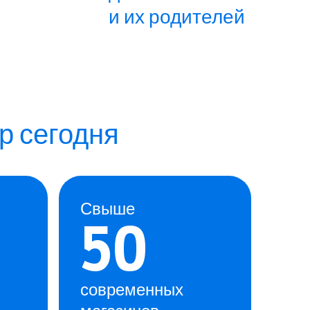
и их родителей
отаем
р сегодня
аючи
Свыше
удников
50
ины
современных