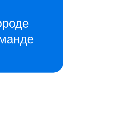
ороде
оманде